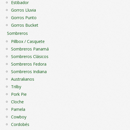
de
Estibador
de
pro
Gorros Lluvia
producto
Gorros Punto
Gorros Bucket
Sombreros
Pillbox / Casquete
Sombreros Panamá
Sombreros Clásicos
Sombreros Fedora
Sombreros Indiana
Australianos
Trilby
Pork Pie
Cloche
Pamela
Cowboy
Cordobés