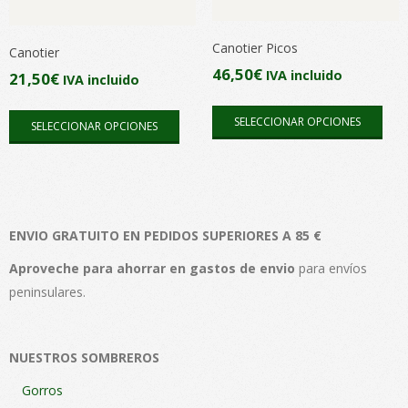
Canotier Picos
Canotier
46,50
€
IVA incluido
21,50
€
IVA incluido
Este
Este
SELECCIONAR OPCIONES
SELECCIONAR OPCIONES
pro
producto
tien
tiene
múlt
múltiples
vari
variantes.
Las
Las
ENVIO GRATUITO EN PEDIDOS SUPERIORES A 85 €
opc
opciones
Aproveche para ahorrar en gastos de envio
para envíos
se
se
peninsulares.
pue
pueden
elegi
elegir
en
en
NUESTROS SOMBREROS
la
la
pági
Gorros
página