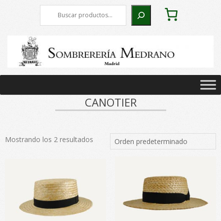
Skip
Buscar
to
content
Primary
Navigation
CANOTIER
Menu
Mostrando los 2 resultados