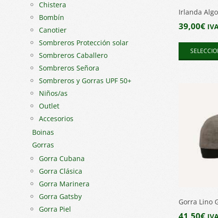
Chistera
Irlanda Alg
Bombín
39,00
€
IVA
Canotier
Sombreros Protección solar
SELECCIO
Sombreros Caballero
Sombreros Señora
Sombreros y Gorras UPF 50+
Niños/as
Outlet
Accesorios
Boinas
Gorras
Gorra Cubana
Gorra Clásica
Gorra Marinera
Gorra Gatsby
Gorra Lino G
Gorra Piel
41,50
€
IVA