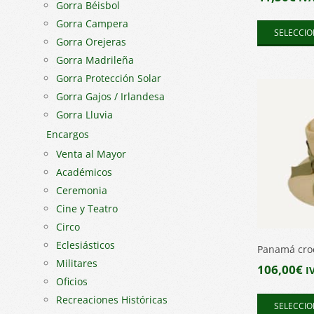
Gorra Béisbol
Gorra Campera
SELECCIO
Gorra Orejeras
Gorra Madrileña
Gorra Protección Solar
Gorra Gajos / Irlandesa
Gorra Lluvia
Encargos
Venta al Mayor
Académicos
Ceremonia
Cine y Teatro
Circo
Eclesiásticos
Panamá cro
Militares
106,00
€
I
Oficios
Recreaciones Históricas
SELECCIO