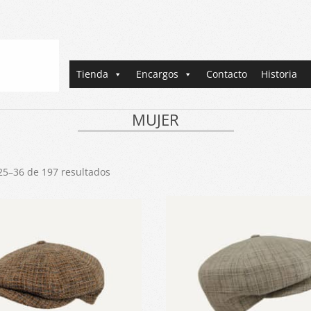
Primary
Tienda
Encargos
Contacto
Historia
Navigation
Menu
MUJER
5–36 de 197 resultados