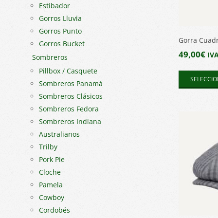
Estibador
Gorros Lluvia
Gorros Punto
Gorra Cuadr
Gorros Bucket
49,00
€
IVA
Sombreros
Pillbox / Casquete
SELECCIO
Sombreros Panamá
Sombreros Clásicos
Sombreros Fedora
Sombreros Indiana
Australianos
Trilby
Pork Pie
Cloche
Pamela
Cowboy
Cordobés