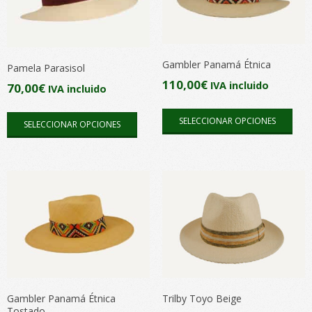
Gambler Panamá Étnica
Pamela Parasisol
110,00
€
IVA incluido
70,00
€
IVA incluido
Este
Este
SELECCIONAR OPCIONES
SELECCIONAR OPCIONES
pro
producto
tien
tiene
múlt
múltiples
vari
variantes.
Las
Las
opc
opciones
se
se
pue
pueden
elegi
elegir
en
en
Gambler Panamá Étnica
Trilby Toyo Beige
la
Tostado
la