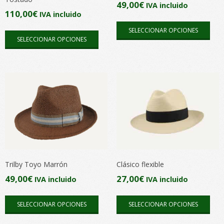
49,00
€
IVA incluido
pági
página
110,00
€
IVA incluido
Este
de
de
Este
SELECCIONAR OPCIONES
pro
pro
producto
SELECCIONAR OPCIONES
producto
tien
tiene
múlt
múltiples
vari
variantes.
Las
Las
opc
opciones
se
se
pue
pueden
elegi
elegir
en
en
Trilby Toyo Marrón
Clásico flexible
la
la
pági
49,00
€
27,00
€
IVA incluido
IVA incluido
página
de
Este
Este
de
pro
SELECCIONAR OPCIONES
SELECCIONAR OPCIONES
producto
pro
producto
tiene
tien