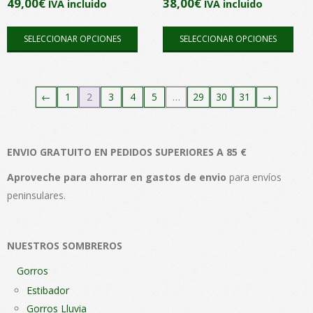
49,00
€
38,00
€
IVA incluido
IVA incluido
página
pági
Este
Este
de
de
SELECCIONAR OPCIONES
SELECCIONAR OPCIONES
producto
pro
producto
pro
tiene
tien
múltiples
múlt
←
1
2
3
4
5
…
29
30
31
→
variantes.
vari
Las
Las
opciones
opc
ENVIO GRATUITO EN PEDIDOS SUPERIORES A 85 €
se
se
pueden
pue
Aproveche para ahorrar en gastos de envio
para envíos
elegir
elegi
peninsulares.
en
en
la
la
página
pági
NUESTROS SOMBREROS
de
de
Gorros
producto
pro
Estibador
Gorros Lluvia