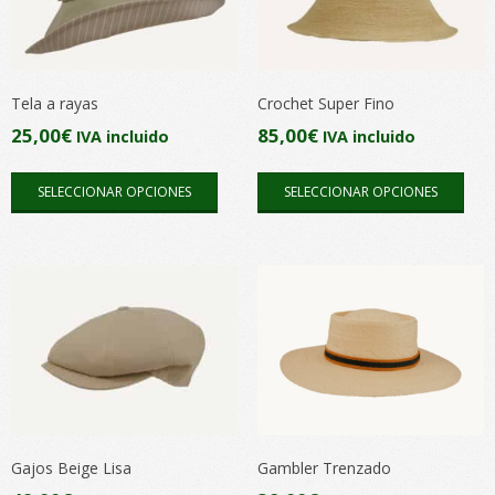
se
se
pueden
pue
elegir
elegi
en
en
Tela a rayas
Crochet Super Fino
la
la
25,00
€
85,00
€
IVA incluido
IVA incluido
página
pági
Este
Este
de
de
SELECCIONAR OPCIONES
SELECCIONAR OPCIONES
producto
pro
producto
pro
tiene
tien
múltiples
múlt
variantes.
vari
Las
Las
opciones
opc
se
se
pueden
pue
elegir
elegi
en
en
Gajos Beige Lisa
Gambler Trenzado
la
la