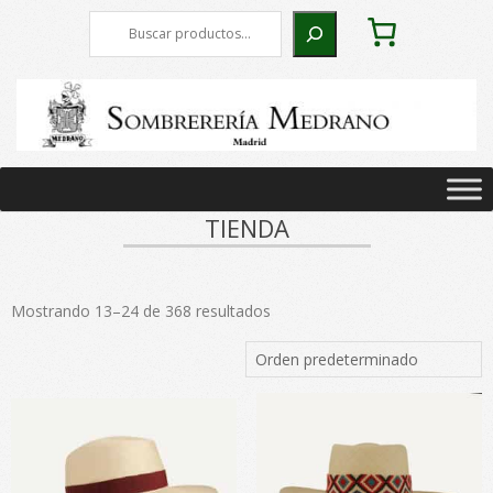
Skip
Buscar
to
content
Primary
Navigation
TIENDA
Menu
Mostrando 13–24 de 368 resultados