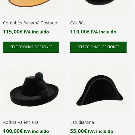
pueden
pue
elegir
elegi
en
en
Cordobés Panamá Tostado
Calañés
la
la
115,00
€
110,00
€
IVA incluido
IVA incluido
página
pági
Este
Este
de
de
SELECCIONAR OPCIONES
SELECCIONAR OPCIONES
producto
pro
producto
pro
tiene
tien
múltiples
múlt
variantes.
vari
Las
Las
opciones
opc
se
se
pueden
pue
elegir
elegi
en
en
Rodina Valenciana
Estudiantina
la
la
100,00
€
55,00
€
IVA incluido
IVA incluido