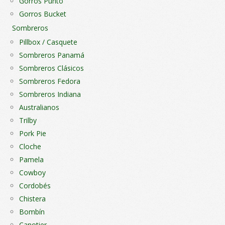
Gorros Punto
Gorros Bucket
Sombreros
Pillbox / Casquete
Sombreros Panamá
Sombreros Clásicos
Sombreros Fedora
Sombreros Indiana
Australianos
Trilby
Pork Pie
Cloche
Pamela
Cowboy
Cordobés
Chistera
Bombín
Canotier