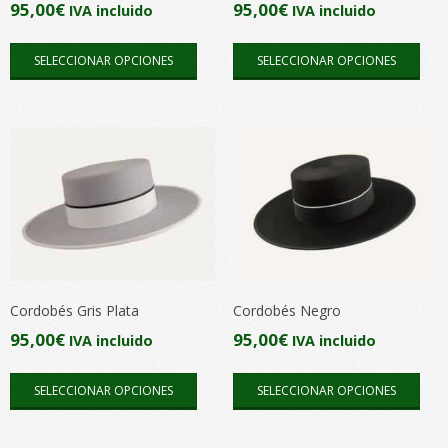
95,00
€
95,00
€
IVA incluido
IVA incluido
pági
página
Este
Este
de
de
SELECCIONAR OPCIONES
SELECCIONAR OPCIONES
producto
pro
pro
producto
tiene
tien
múltiples
múlt
variantes.
vari
Las
Las
opciones
opc
se
se
pueden
pue
elegir
elegi
en
en
Cordobés Gris Plata
Cordobés Negro
la
la
95,00
€
95,00
€
IVA incluido
IVA incluido
página
pági
Este
Este
de
de
SELECCIONAR OPCIONES
SELECCIONAR OPCIONES
producto
pro
producto
pro
tiene
tien