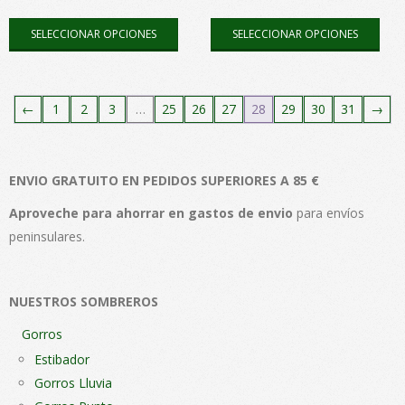
página
pági
Este
Este
de
de
SELECCIONAR OPCIONES
SELECCIONAR OPCIONES
producto
pro
producto
pro
tiene
tien
múltiples
múlt
←
1
2
3
…
25
26
27
28
29
30
31
→
variantes.
vari
Las
Las
opciones
opc
ENVIO GRATUITO EN PEDIDOS SUPERIORES A 85 €
se
se
pueden
pue
Aproveche para ahorrar en gastos de envio
para envíos
elegir
elegi
peninsulares.
en
en
la
la
página
pági
NUESTROS SOMBREROS
de
de
Gorros
producto
pro
Estibador
Gorros Lluvia