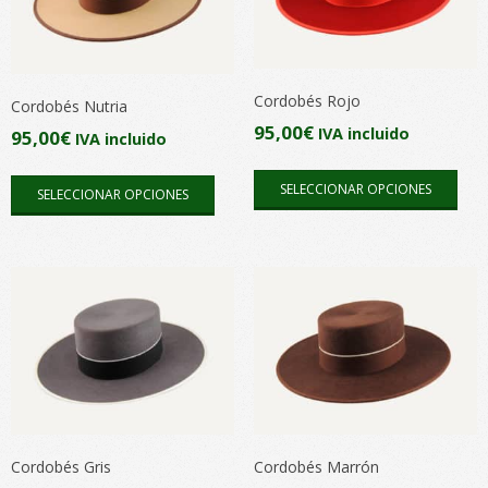
Cordobés Rojo
Cordobés Nutria
95,00
€
IVA incluido
95,00
€
IVA incluido
Este
Este
SELECCIONAR OPCIONES
SELECCIONAR OPCIONES
pro
producto
tien
tiene
múlt
múltiples
vari
variantes.
Las
Las
opc
opciones
se
se
pue
pueden
elegi
elegir
en
en
Cordobés Gris
Cordobés Marrón
la
la