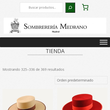
Skip
Buscar
to
content
Primary
Navigation
TIENDA
Menu
Mostrando 325–336 de 369 resultados