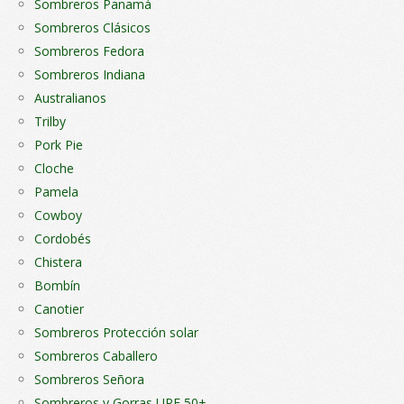
Sombreros Panamá
Sombreros Clásicos
Sombreros Fedora
Sombreros Indiana
Australianos
Trilby
Pork Pie
Cloche
Pamela
Cowboy
Cordobés
Chistera
Bombín
Canotier
Sombreros Protección solar
Sombreros Caballero
Sombreros Señora
Sombreros y Gorras UPF 50+