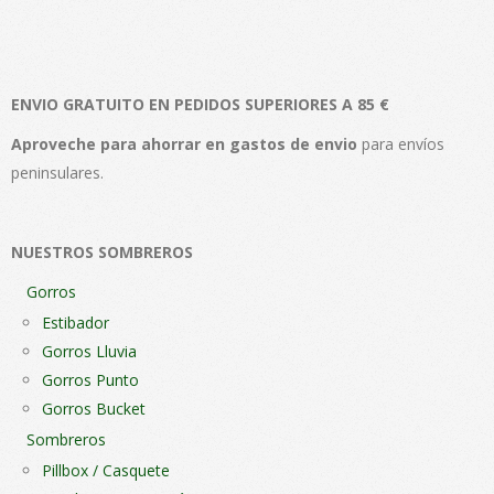
múltiples
múlt
variantes.
vari
Las
Las
ENVIO GRATUITO EN PEDIDOS SUPERIORES A 85 €
opciones
opc
se
se
Aproveche para ahorrar en gastos de envio
para envíos
pueden
pue
peninsulares.
elegir
elegi
en
en
NUESTROS SOMBREROS
la
la
página
pági
Gorros
de
de
Estibador
producto
pro
Gorros Lluvia
Gorros Punto
Gorros Bucket
Sombreros
Pillbox / Casquete