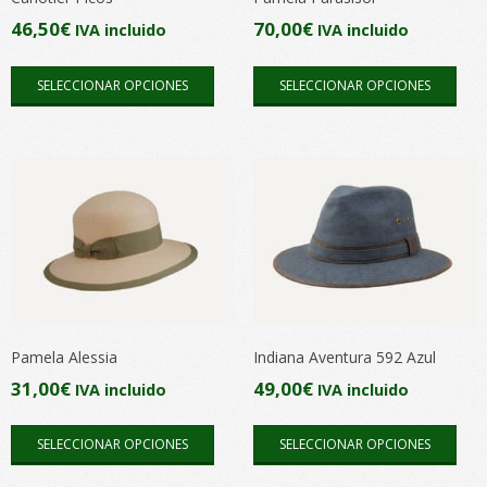
46,50
€
70,00
€
IVA incluido
IVA incluido
Este
Este
SELECCIONAR OPCIONES
SELECCIONAR OPCIONES
producto
pro
tiene
tien
múltiples
múlt
variantes.
vari
Las
Las
opciones
opc
se
se
pueden
pue
elegir
elegi
en
en
Pamela Alessia
Indiana Aventura 592 Azul
la
la
31,00
€
49,00
€
IVA incluido
IVA incluido
página
pági
Este
Este
de
de
SELECCIONAR OPCIONES
SELECCIONAR OPCIONES
producto
pro
producto
pro
tiene
tien