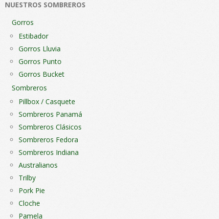
NUESTROS SOMBREROS
la
la
página
pági
Gorros
de
de
Estibador
producto
pro
Gorros Lluvia
Gorros Punto
Gorros Bucket
Sombreros
Pillbox / Casquete
Sombreros Panamá
Sombreros Clásicos
Sombreros Fedora
Sombreros Indiana
Australianos
Trilby
Pork Pie
Cloche
Pamela