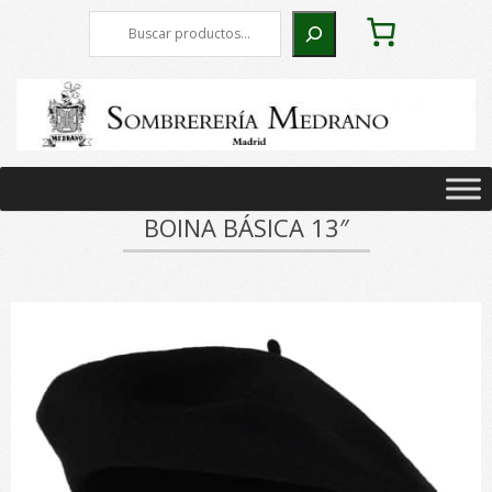
Skip
Buscar
to
content
Primary
Navigation
BOINA BÁSICA 13″
Menu