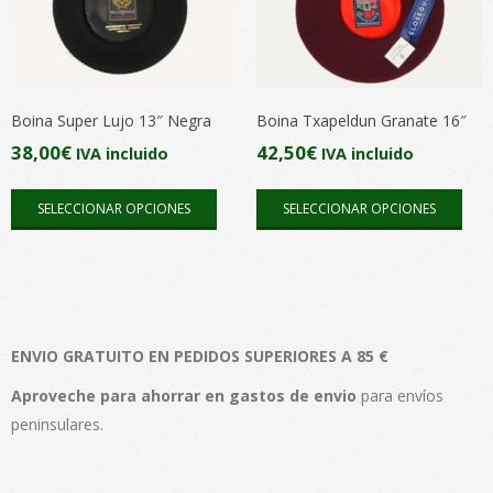
se
se
pueden
pue
elegir
elegi
en
en
Boina Super Lujo 13″ Negra
Boina Txapeldun Granate 16″
la
la
38,00
€
42,50
€
IVA incluido
IVA incluido
página
pági
Este
Este
de
de
SELECCIONAR OPCIONES
SELECCIONAR OPCIONES
producto
pro
producto
pro
tiene
tien
múltiples
múlt
variantes.
vari
Las
Las
ENVIO GRATUITO EN PEDIDOS SUPERIORES A 85 €
opciones
opc
se
se
Aproveche para ahorrar en gastos de envio
para envíos
pueden
pue
peninsulares.
elegir
elegi
en
en