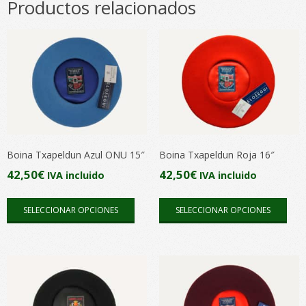
Productos relacionados
Boina Txapeldun Azul ONU 15″
Boina Txapeldun Roja 16″
42,50
€
42,50
€
IVA incluido
IVA incluido
Este
Este
SELECCIONAR OPCIONES
SELECCIONAR OPCIONES
producto
pro
tiene
tien
múltiples
múlt
variantes.
vari
Las
Las
opciones
opc