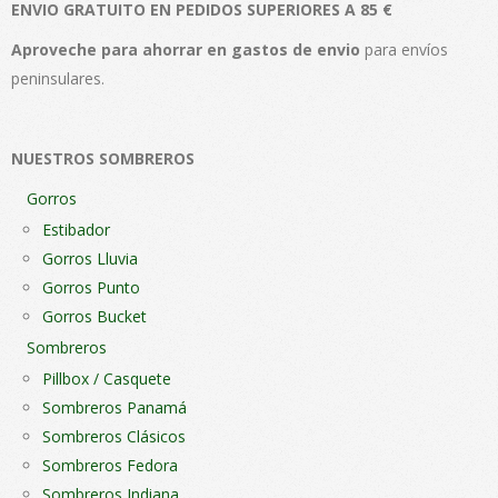
ENVIO GRATUITO EN PEDIDOS SUPERIORES A 85 €
opciones
opc
se
se
Aproveche para ahorrar en gastos de envio
para envíos
pueden
pue
peninsulares.
elegir
elegi
en
en
NUESTROS SOMBREROS
la
la
página
pági
Gorros
de
de
Estibador
producto
pro
Gorros Lluvia
Gorros Punto
Gorros Bucket
Sombreros
Pillbox / Casquete
Sombreros Panamá
Sombreros Clásicos
Sombreros Fedora
Sombreros Indiana