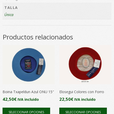
TALLA
Única
Productos relacionados
Boina Txapeldun Azul ONU 15″
Elosegui Colores con Forro
42,50
€
22,50
€
IVA incluido
IVA incluido
Este
Este
SELECCIONAR OPCIONES
SELECCIONAR OPCIONES