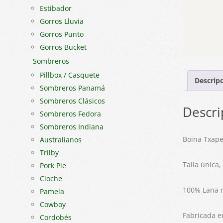
Estibador
Gorros Lluvia
Gorros Punto
Gorros Bucket
Sombreros
Pillbox / Casquete
Descrip
Sombreros Panamá
Sombreros Clásicos
Descri
Sombreros Fedora
Sombreros Indiana
Boina Txape
Australianos
Trilby
Talla única,
Pork Pie
Cloche
100% Lana 
Pamela
Cowboy
Fabricada e
Cordobés