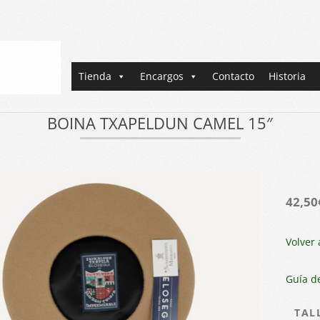
Primary
Tienda
Encargos
Contacto
Historia
Navigation
Menu
BOINA TXAPELDUN CAMEL 15″
42,50
Volver 
Guía de
TAL