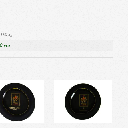
,150 kg
Única