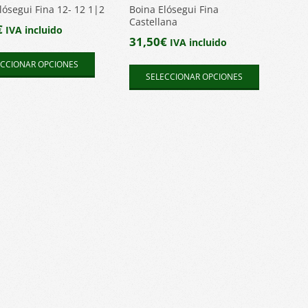
lósegui Fina 12- 12 1|2
Boina Elósegui Fina
Castellana
€
IVA incluido
31,50
€
IVA incluido
Este
Este
ECCIONAR OPCIONES
producto
SELECCIONAR OPCIONES
producto
tiene
tiene
múltiples
múltiples
variantes.
variantes.
Las
Las
opciones
opciones
se
se
pueden
pueden
elegir
elegir
en
en
la
la
página
página
de
de
producto