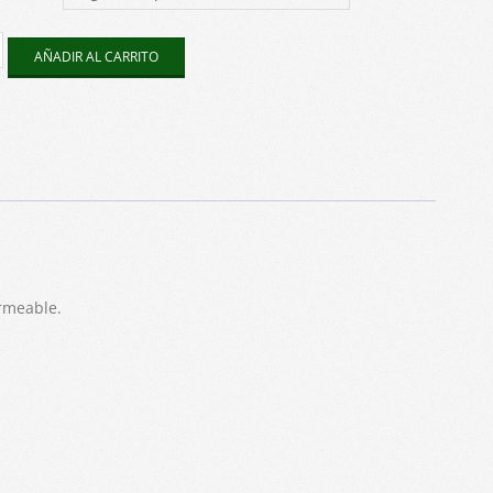
AÑADIR AL CARRITO
dun
ad
rmeable.