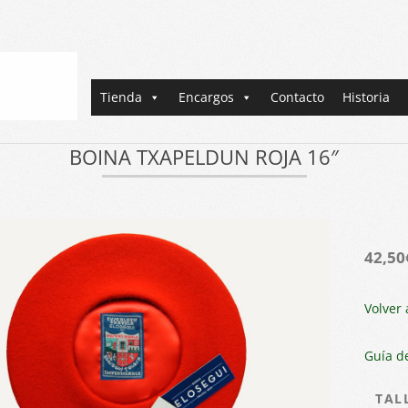
Primary
Tienda
Encargos
Contacto
Historia
Navigation
Menu
BOINA TXAPELDUN ROJA 16″
42,50
Volver 
Guía de
TAL