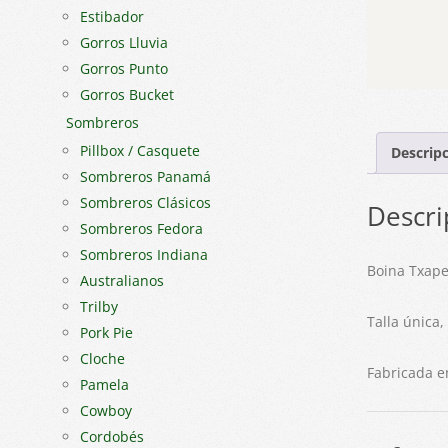
Estibador
Gorros Lluvia
Gorros Punto
Gorros Bucket
Sombreros
Pillbox / Casquete
Descrip
Sombreros Panamá
Sombreros Clásicos
Descri
Sombreros Fedora
Sombreros Indiana
Boina Txape
Australianos
Trilby
Talla única,
Pork Pie
Cloche
Fabricada e
Pamela
Cowboy
Cordobés