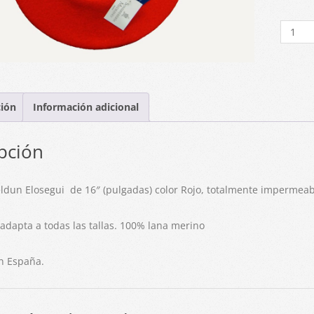
Boina
Txapel
Roja
16"
cantid
ción
Información adicional
pción
ldun Elosegui de 16″ (pulgadas) color Rojo, totalmente impermeab
 adapta a todas las tallas. 100% lana merino
n España.