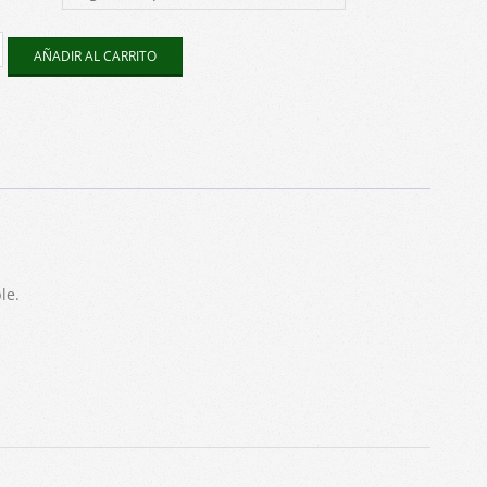
AÑADIR AL CARRITO
dun
ad
le.