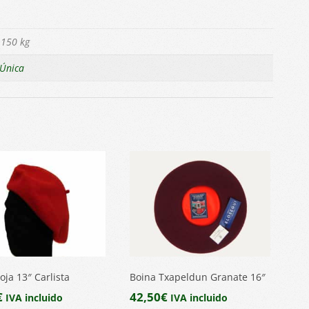
,150 kg
Única
oja 13″ Carlista
Boina Txapeldun Granate 16″
€
42,50
€
IVA incluido
IVA incluido