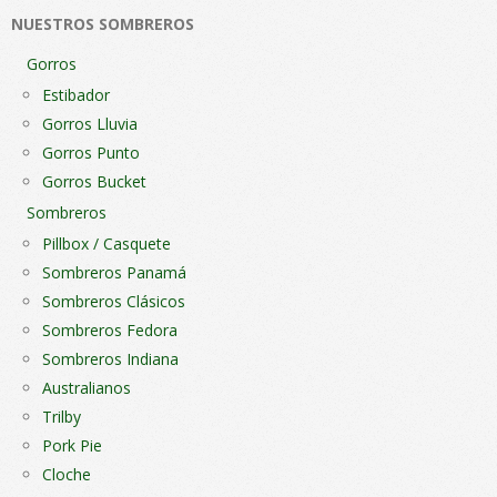
NUESTROS SOMBREROS
la
la
página
pági
Gorros
de
de
Estibador
producto
pro
Gorros Lluvia
Gorros Punto
Gorros Bucket
Sombreros
Pillbox / Casquete
Sombreros Panamá
Sombreros Clásicos
Sombreros Fedora
Sombreros Indiana
Australianos
Trilby
Pork Pie
Cloche