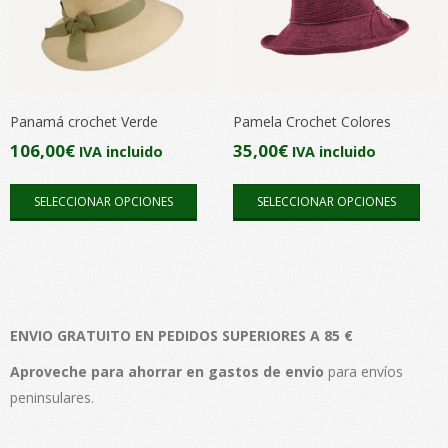
opciones
opc
se
se
pueden
pue
elegir
elegi
en
en
Panamá crochet Verde
Pamela Crochet Colores
la
la
106,00
€
35,00
€
IVA incluido
IVA incluido
página
pági
Este
Este
de
de
SELECCIONAR OPCIONES
SELECCIONAR OPCIONES
producto
pro
producto
pro
tiene
tien
múltiples
múlt
variantes.
vari
Las
Las
ENVIO GRATUITO EN PEDIDOS SUPERIORES A 85 €
opciones
opc
se
se
Aproveche para ahorrar en gastos de envio
para envíos
pueden
pue
peninsulares.
elegir
elegi
en
en