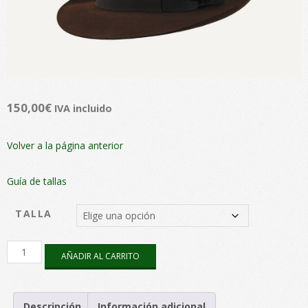
150,00
€
IVA incluido
Volver a la página anterior
Guía de tallas
TALLA
Cosme
AÑADIR AL CARRITO
Pelo
Marrón
cantidad
Descripción
Información adicional