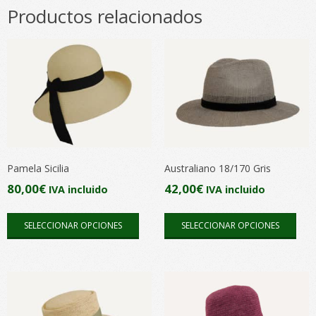
Productos relacionados
Pamela Sicilia
Australiano 18/170 Gris
80,00
€
42,00
€
IVA incluido
IVA incluido
Este
Este
SELECCIONAR OPCIONES
SELECCIONAR OPCIONES
producto
pro
tiene
tien
múltiples
múlt
variantes.
vari
Las
Las