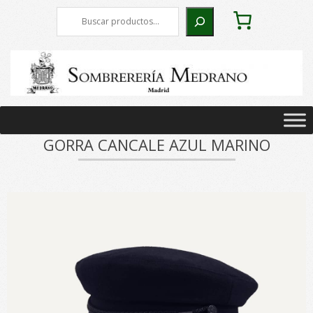
Skip
Buscar
to
content
Primary
Navigation
GORRA CANCALE AZUL MARINO
Menu