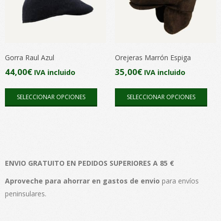
opciones
opc
se
se
pueden
pue
elegir
elegi
en
en
Gorra Raul Azul
Orejeras Marrón Espiga
la
la
44,00
€
35,00
€
IVA incluido
IVA incluido
página
pági
Este
Este
de
de
SELECCIONAR OPCIONES
SELECCIONAR OPCIONES
producto
pro
producto
pro
tiene
tien
múltiples
múlt
variantes.
vari
Las
Las
ENVIO GRATUITO EN PEDIDOS SUPERIORES A 85 €
opciones
opc
se
se
Aproveche para ahorrar en gastos de envio
para envíos
pueden
pue
peninsulares.
elegir
elegi
en
en