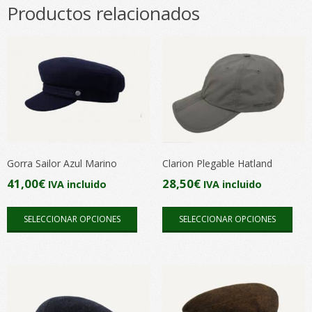
Productos relacionados
Gorra Sailor Azul Marino
Clarion Plegable Hatland
41,00
€
28,50
€
IVA incluido
IVA incluido
Este
Este
SELECCIONAR OPCIONES
SELECCIONAR OPCIONES
producto
pro
tiene
tien
múltiples
múlt
variantes.
vari
Las
Las