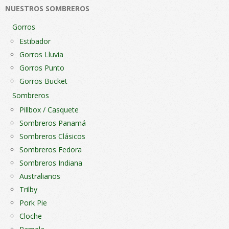
NUESTROS SOMBREROS
la
la
página
pági
Gorros
de
de
Estibador
producto
pro
Gorros Lluvia
Gorros Punto
Gorros Bucket
Sombreros
Pillbox / Casquete
Sombreros Panamá
Sombreros Clásicos
Sombreros Fedora
Sombreros Indiana
Australianos
Trilby
Pork Pie
Cloche