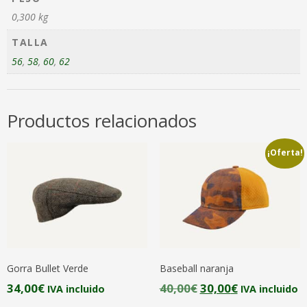
0,300 kg
TALLA
56
,
58
,
60
,
62
Productos relacionados
¡Oferta!
Gorra Bullet Verde
Baseball naranja
El
El
34,00
€
40,00
€
30,00
€
IVA incluido
IVA incluido
precio
precio