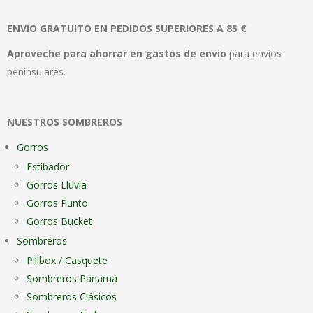
Las
Las
ENVIO GRATUITO EN PEDIDOS SUPERIORES A 85 €
opciones
opc
se
se
Aproveche para ahorrar en gastos de envio
para envíos
pueden
pue
peninsulares.
elegir
elegi
en
en
NUESTROS SOMBREROS
la
la
página
pági
Gorros
de
de
Estibador
producto
pro
Gorros Lluvia
Gorros Punto
Gorros Bucket
Sombreros
Pillbox / Casquete
Sombreros Panamá
Sombreros Clásicos