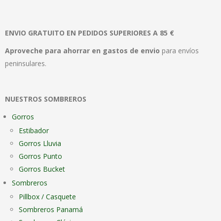
variantes.
vari
Las
Las
ENVIO GRATUITO EN PEDIDOS SUPERIORES A 85 €
opciones
opc
se
se
Aproveche para ahorrar en gastos de envio
para envíos
pueden
pue
peninsulares.
elegir
elegi
en
en
NUESTROS SOMBREROS
la
la
página
pági
Gorros
de
de
Estibador
producto
pro
Gorros Lluvia
Gorros Punto
Gorros Bucket
Sombreros
Pillbox / Casquete
Sombreros Panamá