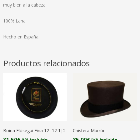
muy bien a la cabeza.
100% Lana
Hecho en España.
Productos relacionados
Boina Elósegui Fina 12- 12 1|2
Chistera Marrón
31,50
€
85,00
€
IVA incluido
IVA incluido