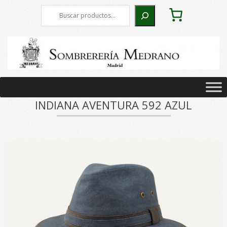
Skip
Buscar
to
content
Primary
Navigation
INDIANA AVENTURA 592 AZUL
Menu