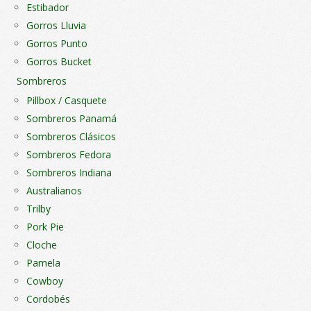
Estibador
producto
pro
Gorros Lluvia
Gorros Punto
Gorros Bucket
Sombreros
Pillbox / Casquete
Sombreros Panamá
Sombreros Clásicos
Sombreros Fedora
Sombreros Indiana
Australianos
Trilby
Pork Pie
Cloche
Pamela
Cowboy
Cordobés