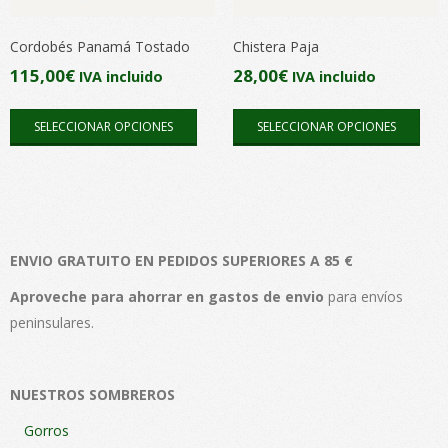
elegir
elegi
en
en
Cordobés Panamá Tostado
Chistera Paja
la
la
115,00
€
28,00
€
IVA incluido
IVA incluido
página
pági
Este
Este
de
de
SELECCIONAR OPCIONES
SELECCIONAR OPCIONES
producto
pro
producto
pro
tiene
tien
múltiples
múlt
variantes.
vari
Las
Las
ENVIO GRATUITO EN PEDIDOS SUPERIORES A 85 €
opciones
opc
se
se
Aproveche para ahorrar en gastos de envio
para envíos
pueden
pue
peninsulares.
elegir
elegi
en
en
NUESTROS SOMBREROS
la
la
página
pági
Gorros
de
de