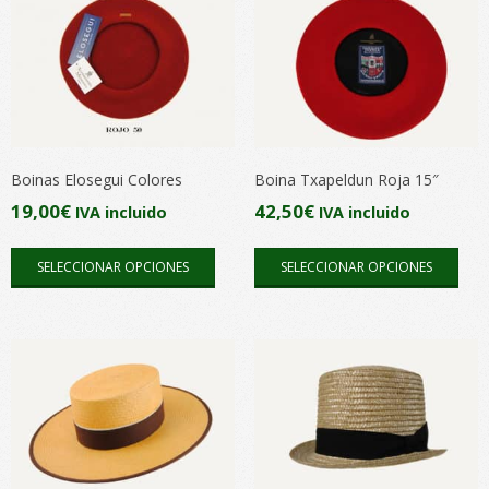
Boinas Elosegui Colores
Boina Txapeldun Roja 15″
19,00
€
42,50
€
IVA incluido
IVA incluido
Este
Este
SELECCIONAR OPCIONES
SELECCIONAR OPCIONES
producto
pro
tiene
tien
múltiples
múlt
variantes.
vari
Las
Las
opciones
opc
se
se
pueden
pue