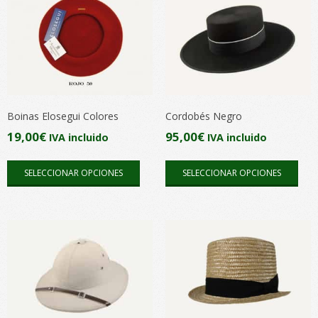
Boinas Elosegui Colores
Cordobés Negro
19,00
€
95,00
€
IVA incluido
IVA incluido
Este
Este
SELECCIONAR OPCIONES
SELECCIONAR OPCIONES
producto
pro
tiene
tien
múltiples
múlt
variantes.
vari
Las
Las
opciones
opc
se
se
pueden
pue