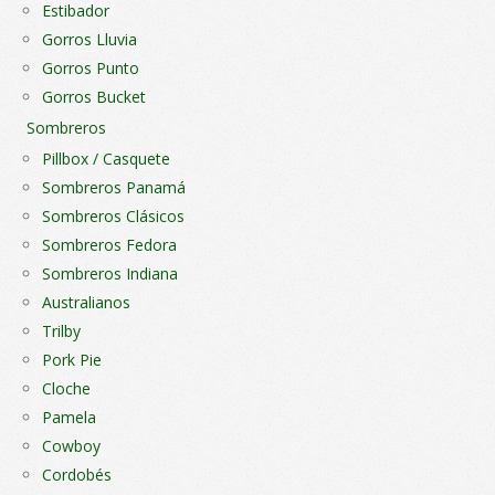
Estibador
producto
pro
Gorros Lluvia
Gorros Punto
Gorros Bucket
Sombreros
Pillbox / Casquete
Sombreros Panamá
Sombreros Clásicos
Sombreros Fedora
Sombreros Indiana
Australianos
Trilby
Pork Pie
Cloche
Pamela
Cowboy
Cordobés