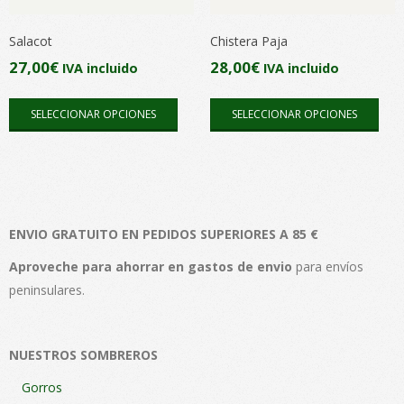
elegir
elegi
en
en
Salacot
Chistera Paja
la
la
27,00
€
28,00
€
IVA incluido
IVA incluido
página
pági
Este
Este
de
de
SELECCIONAR OPCIONES
SELECCIONAR OPCIONES
producto
pro
producto
pro
tiene
tien
múltiples
múlt
variantes.
vari
Las
Las
ENVIO GRATUITO EN PEDIDOS SUPERIORES A 85 €
opciones
opc
se
se
Aproveche para ahorrar en gastos de envio
para envíos
pueden
pue
peninsulares.
elegir
elegi
en
en
NUESTROS SOMBREROS
la
la
página
pági
Gorros
de
de