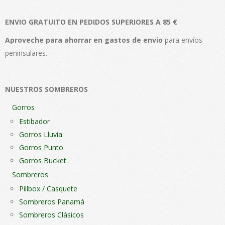
Las
Las
ENVIO GRATUITO EN PEDIDOS SUPERIORES A 85 €
opciones
opc
se
se
Aproveche para ahorrar en gastos de envio
para envíos
pueden
pue
peninsulares.
elegir
elegi
en
en
NUESTROS SOMBREROS
la
la
página
pági
Gorros
de
de
Estibador
producto
pro
Gorros Lluvia
Gorros Punto
Gorros Bucket
Sombreros
Pillbox / Casquete
Sombreros Panamá
Sombreros Clásicos