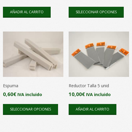
Este
AÑADIR AL CARRITO
SELECCIONAR OPCIONES
pro
tien
múlt
vari
Las
opc
se
pue
elegi
en
Espuma
Reductor Talla 5 unid
la
0,60
€
10,00
€
IVA incluido
IVA incluido
pági
Este
de
SELECCIONAR OPCIONES
AÑADIR AL CARRITO
producto
pro
tiene
múltiples