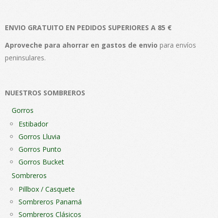
variantes.
Las
ENVIO GRATUITO EN PEDIDOS SUPERIORES A 85 €
opciones
se
Aproveche para ahorrar en gastos de envio
para envíos
pueden
peninsulares.
elegir
en
NUESTROS SOMBREROS
la
página
Gorros
de
Estibador
producto
Gorros Lluvia
Gorros Punto
Gorros Bucket
Sombreros
Pillbox / Casquete
Sombreros Panamá
Sombreros Clásicos