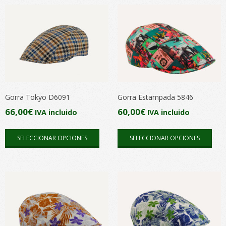
múltiples
múlt
variantes.
vari
Las
Las
opciones
opc
se
se
pueden
pue
elegir
elegi
en
en
Gorra Tokyo D6091
Gorra Estampada 5846
la
la
66,00
€
60,00
€
IVA incluido
IVA incluido
página
pági
Este
Este
de
de
SELECCIONAR OPCIONES
SELECCIONAR OPCIONES
producto
pro
producto
pro
tiene
tien
múltiples
múlt
variantes.
vari
Las
Las
opciones
opc
se
se