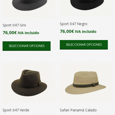
Sport 047 Negro
Sport 047 Gris
76,00
€
IVA incluido
76,00
€
IVA incluido
Este
Este
SELECCIONAR OPCIONES
SELECCIONAR OPCIONES
pro
producto
tien
tiene
múlt
múltiples
vari
variantes.
Las
Las
opc
opciones
se
se
pue
pueden
elegi
elegir
en
en
Sport 047 Verde
Safari Panamá Calado
la
la