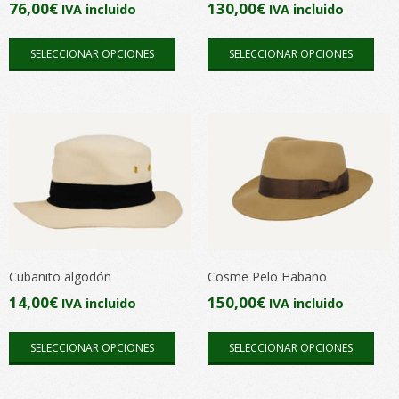
76,00
€
130,00
€
IVA incluido
IVA incluido
pági
página
Este
Este
de
de
SELECCIONAR OPCIONES
SELECCIONAR OPCIONES
producto
pro
pro
producto
tiene
tien
múltiples
múlt
variantes.
vari
Las
Las
opciones
opc
se
se
pueden
pue
elegir
elegi
en
en
Cubanito algodón
Cosme Pelo Habano
la
la
14,00
€
150,00
€
IVA incluido
IVA incluido
página
pági
Este
Este
de
de
SELECCIONAR OPCIONES
SELECCIONAR OPCIONES
producto
pro
producto
pro
tiene
tien