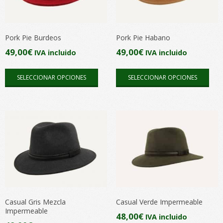
pueden
pue
elegir
elegi
en
en
Pork Pie Burdeos
Pork Pie Habano
la
la
49,00
€
49,00
€
IVA incluido
IVA incluido
página
pági
Este
Este
de
de
SELECCIONAR OPCIONES
SELECCIONAR OPCIONES
producto
pro
producto
pro
tiene
tien
múltiples
múlt
variantes.
vari
Las
Las
opciones
opc
se
se
pueden
pue
elegir
elegi
en
en
Casual Gris Mezcla
Casual Verde Impermeable
Impermeable
la
la
48,00
€
IVA incluido