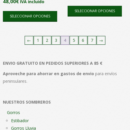
página
pági
48,00
€
IVA incluido
Este
de
de
Este
SELECCIONAR OPCIONES
pro
producto
pro
SELECCIONAR OPCIONES
producto
tien
tiene
múlt
múltiples
vari
←
1
2
3
4
5
6
7
→
variantes.
Las
Las
opc
opciones
se
ENVIO GRATUITO EN PEDIDOS SUPERIORES A 85 €
se
pue
pueden
Aproveche para ahorrar en gastos de envio
para envíos
elegi
elegir
peninsulares.
en
en
la
la
pági
página
NUESTROS SOMBREROS
de
de
pro
Gorros
producto
Estibador
Gorros Lluvia