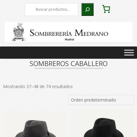
Skip
Buscar
to
content
Primary
Navigation
SOMBREROS CABALLERO
Menu
Mostrando 37–48 de 74 resultados