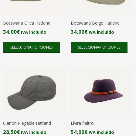
pueden
pue
elegir
elegi
en
en
Botswana Oliva Hatland
Botswana Beige Hatland
la
la
34,00
€
34,00
€
IVA incluido
IVA incluido
página
pági
Este
Este
de
de
SELECCIONAR OPCIONES
SELECCIONAR OPCIONES
producto
pro
producto
pro
tiene
tien
múltiples
múlt
variantes.
vari
Las
Las
opciones
opc
se
se
pueden
pue
elegir
elegi
en
en
Clarion Plegable Hatland
Elvira fieltro
la
la
28,50
€
54,00
€
IVA incluido
IVA incluido