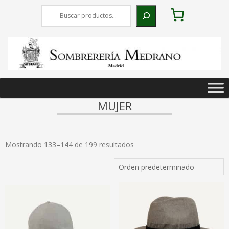
Skip
Buscar
to
content
Primary
Navigation
MUJER
Menu
Mostrando 133–144 de 199 resultados