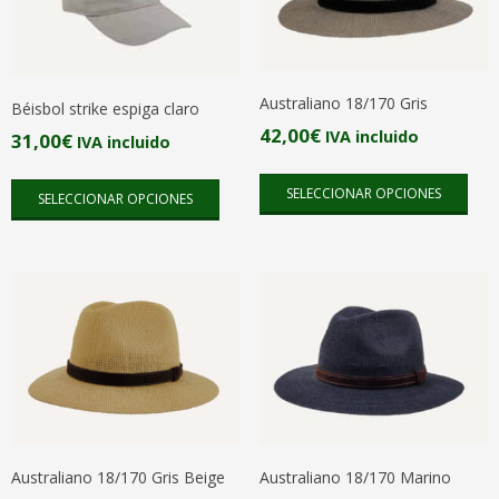
Australiano 18/170 Gris
Béisbol strike espiga claro
42,00
€
IVA incluido
31,00
€
IVA incluido
Este
Este
SELECCIONAR OPCIONES
SELECCIONAR OPCIONES
pro
producto
tien
tiene
múlt
múltiples
vari
variantes.
Las
Las
opc
opciones
se
se
pue
pueden
elegi
elegir
en
en
Australiano 18/170 Gris Beige
Australiano 18/170 Marino
la
la