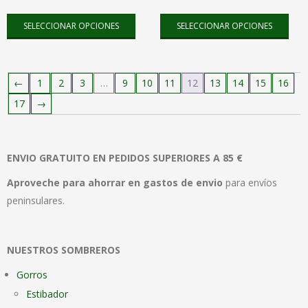
página
pági
Este
Este
de
de
SELECCIONAR OPCIONES
SELECCIONAR OPCIONES
producto
pro
producto
pro
tiene
tien
múltiples
múlt
←
1
2
3
…
9
10
11
12
13
14
15
16
variantes.
vari
Las
Las
17
→
opciones
opc
se
se
pueden
pue
ENVIO GRATUITO EN PEDIDOS SUPERIORES A 85 €
elegir
elegi
Aproveche para ahorrar en gastos de envio
para envíos
en
en
peninsulares.
la
la
página
pági
de
de
NUESTROS SOMBREROS
producto
pro
Gorros
Estibador